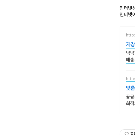
인터넷상
인터넷이
http
저장
넉넉
배송
http
맞춤
공공
최적
공