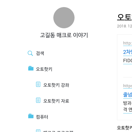
오토
2018. 12
고길동 매크로 이야기
http
2차
검색
FI
오토핫키
오토핫키 강좌
http
줄넘
오토핫키 자료
방과
격 
컴퓨터
오토핫키