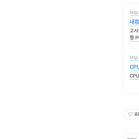
http
내컴
고사
형 
http
CP
CP
공