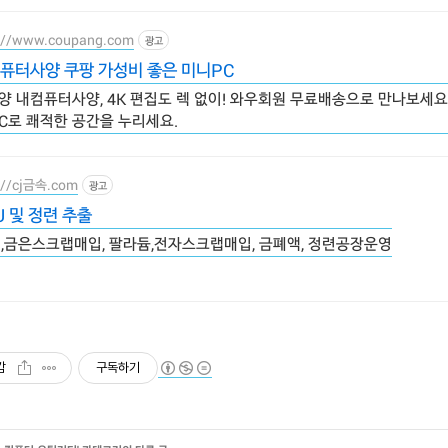
://www.coupang.com
광고
퓨터사양 쿠팡 가성비 좋은 미니PC
양 내컴퓨터사양, 4K 편집도 렉 없이! 와우회원 무료배송으로 만나보세요.
PC로 쾌적한 공간을 누리세요.
://cj금속.com
광고
U 및 정련 추출
U,금은스크랩매입, 팔라듐,전자스크랩매입, 금폐액, 정련공장운영
감
구독하기