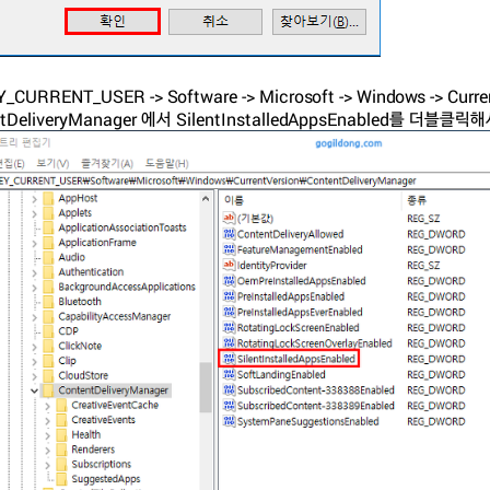
Y_CURRENT_USER -> Software -> Microsoft -> Windows -> Curren
ntDeliveryManager 에서 SilentInstalledAppsEnabled를 더