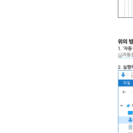
위의 
1. '
자동설
2. 실