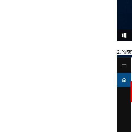
2. '실