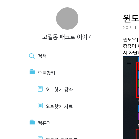
윈도
2019. 1.
고길동 매크로 이야기
윈도우1
컴퓨터 
시 차단
검색
오토핫키
오토핫키 강좌
오토핫키 자료
컴퓨터