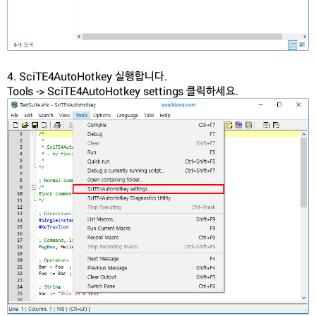
4. SciTE4AutoHotkey 실행합니다.
Tools -> SciTE4AutoHotkey settings 클릭하세요.